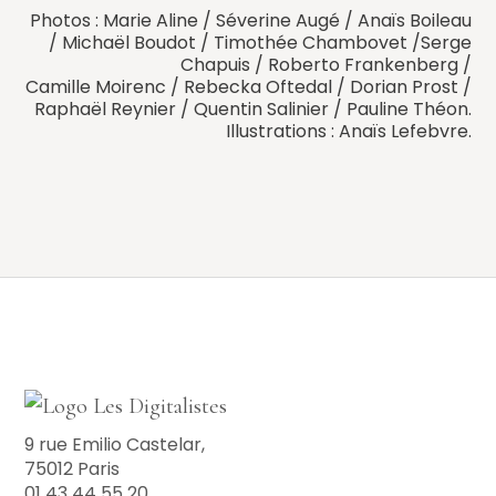
Photos : Marie Aline / Séverine Augé / Anaïs Boileau
/ Michaël Boudot / Timothée Chambovet /Serge
Chapuis / Roberto Frankenberg /
Camille Moirenc / Rebecka Oftedal / Dorian Prost /
Raphaël Reynier / Quentin Salinier / Pauline Théon.
Illustrations : Anaïs Lefebvre.
9 rue Emilio Castelar,
75012 Paris
01 43 44 55 20